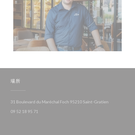
場所
((新しいウィ
31 Boulevard du Maréchal Foch 95210 Saint-Gratien
09 52 18 95 71