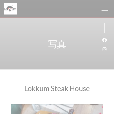
クッキー利用の管理について
写真
Fa
Ins
Lokkum Steak House