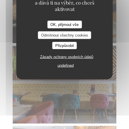
a dává ti na výběr, co chceš
aktivovat
OK, přijmout vše
Odmítnout všechny cookies
Přizpůsobit
Zásady ochrany osobních údajů
undefined