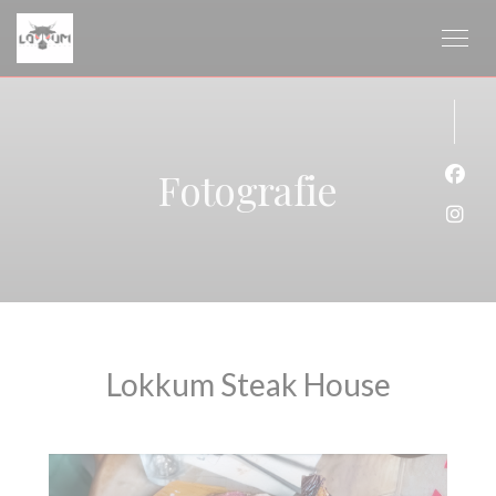
Panel pro správu cookies
Fotografie
Face
Inst
Lokkum Steak House