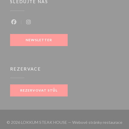
SLEDUJTE NÁS
Facebook ((otevře se v novém okně))
Instagram ((otevře se v novém okně))
NEWSLETTER
REZERVACE
REZERVOVAT STŮL
© 2026 LOKKUM STEAK HOUSE — Webové stránky restaurace