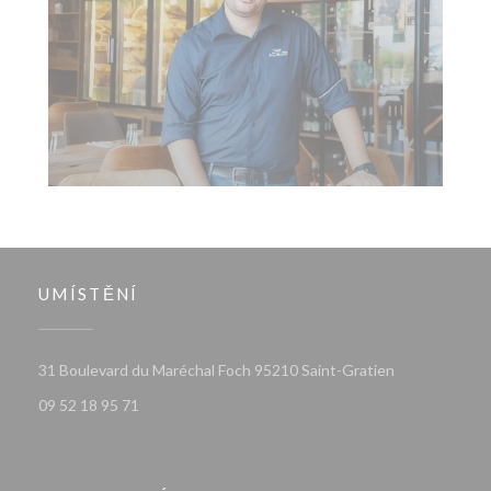
UMÍSTĚNÍ
((otevře se v 
31 Boulevard du Maréchal Foch 95210 Saint-Gratien
09 52 18 95 71