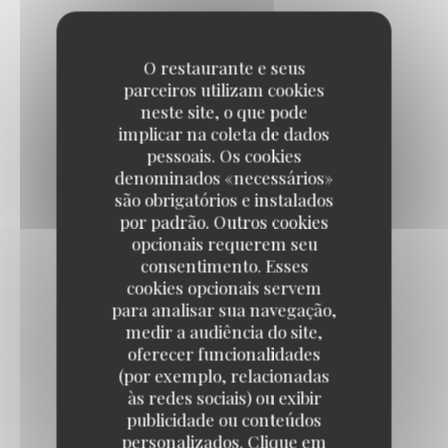
PURÉE
O restaurante e seus
parceiros utilizam cookies
FRITE MAISON
neste site, o que pode
implicar na coleta de dados
pessoais. Os cookies
denominados «necessários»
SALADE
são obrigatórios e instalados
por padrão. Outros cookies
opcionais requerem seu
BLÉ BOULGOUR
consentimento. Esses
cookies opcionais servem
para analisar sua navegação,
medir a audiência do site,
oferecer funcionalidades
(por exemplo, relacionadas
às redes sociais) ou exibir
L'Assiette du MAC
publicidade ou conteúdos
personalizados. Clique em