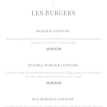
LES BURGERS
BURGER LOKKUM
Steak de boeuf fait maison environ 200g composé de salade, tomate,
oignon et cornichon sauce burger
19,90 EUR
DOUBLE BURGER LOKKUM
Double Steak de boeuf fait maison environ 200g composé de salade,
tomate, oignon et cornichon sauce burger
26,90 EUR
BIG BURGER LOKKUM
Double steak de boeuf avec galette de pomme de terre, salade, tomate,