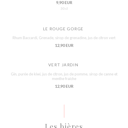
9,90 EUR
30 cl
LE ROUGE GORGE
Rhum Baccardi, Grenade, sirop de grenadine, jus de citron vert
12,90 EUR
VERT JARDIN
Gin, purée de kiwi, jus de citron, jus de pomme, sirop de canne et
menthe fraiche
12,90 EUR
Les bières