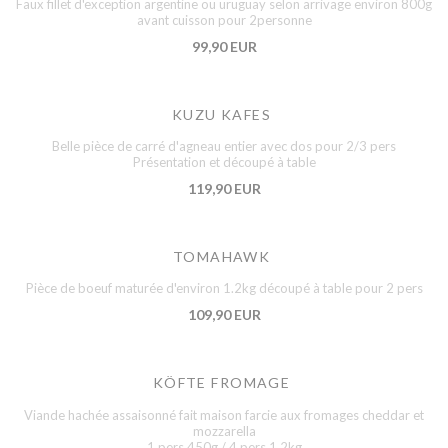
Faux fillet d'exception argentine ou uruguay selon arrivage environ 800g
avant cuisson pour 2personne
99,90 EUR
KUZU KAFES
Belle pièce de carré d'agneau entier avec dos pour 2/3 pers
Présentation et découpé à table
119,90 EUR
TOMAHAWK
Pièce de boeuf maturée d'environ 1.2kg découpé à table pour 2 pers
109,90 EUR
KÖFTE FROMAGE
Viande hachée assaisonné fait maison farcie aux fromages cheddar et
mozzarella
1 pers 450g / 4 pers 1.2kg