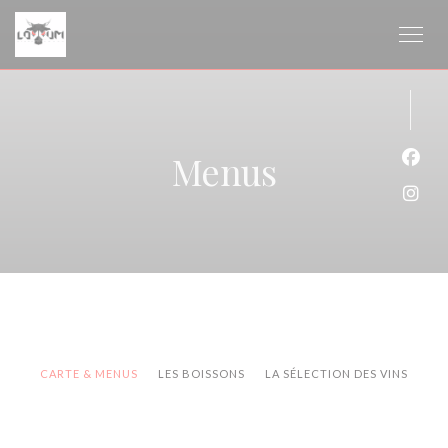
Painel de Gerenciamento de Cookies
Menus
Face
Inst
CARTE & MENUS
LES BOISSONS
LA SÉLECTION DES VINS