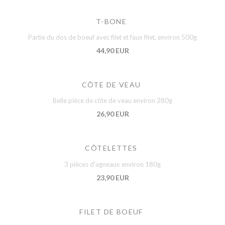
T-BONE
Partie du dos de boeuf avec filet et faux filet, environ 500g
44,90 EUR
CÔTE DE VEAU
Belle pièce de côte de veau environ 280g
26,90 EUR
CÔTELETTES
3 pièces d'agneaux environ 180g
23,90 EUR
FILET DE BOEUF