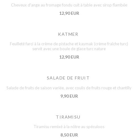
Cheveux d'ange au fromage fondu cuit à table avec sirop flambée
12,90 EUR
KATMER
Feuilleté farci à la crème de pistache et kaymak (crème fraîche turc)
servit avec une boule de glace turc nature
12,90 EUR
SALADE DE FRUIT
Salade de fruits de saison variée, avec coulis de fruits rouge et chantilly
9,90 EUR
TIRAMISU
Tiramisu remixé à la nôtre au spéculoos
8,50 EUR