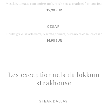
Mesclun, tomate, concombre, noix, raisin sec, grenade et fromage feta
12,90 EUR
CÉSAR
Poulet grillé, salade verte, biscotte, tomate, olive noire et sauce césar
14,90 EUR
Les exceptionnels du lokkum
steakhouse
STEAK DALLAS