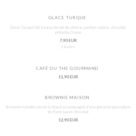
GLACE TURQUE
Glace Turque fait à base de lait de chèvre, parfum nature, chocolat,
pistache, fraise
7,90 EUR
2 boules
CAFÉ OU THE GOURMAND
11,90 EUR
BROWNIE MAISON
Brownie noisette servie à chaud accompagné d'une glace turque nature
et d'une sauce chocolat
12,90 EUR